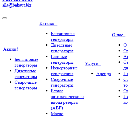
sila@bakaut.biz
Каталог
Бензиновые
О нас
генераторы
Дизельные
О
Акции!
генераторы
О
Газовые
А
Бензиновые
генераторы
С
Услуги
генераторы
Инверторные
ди
Дизельные
генераторы
Аренда
По
генераторы
Сварочные
С
Сварочные
генераторы
т
генераторы
Блоки
О
автоматического
П
ввода резерва
к
(АВР)
Масло