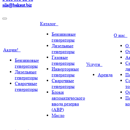
sila@bakaut.biz
Каталог
Бензиновые
О нас
генераторы
Дизельные
О
Акции!
генераторы
О
Газовые
А
Бензиновые
генераторы
С
Услуги
генераторы
Инверторные
ди
Дизельные
генераторы
Аренда
По
генераторы
Сварочные
С
Сварочные
генераторы
т
генераторы
Блоки
О
автоматического
П
ввода резерва
к
(АВР)
Масло